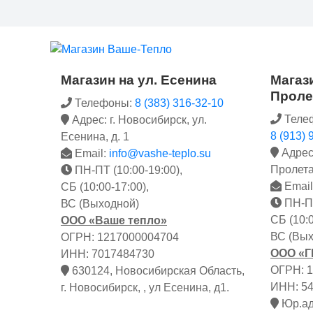
Магазин на ул. Есенина
Магази
Проле
Телефоны:
8 (383) 316-32-10
Теле
Адрес: г. Новосибирск, ул.
8 (913) 
Есенина, д. 1
Адрес:
Email:
info@vashe-teplo.su
Пролета
ПН-ПТ (10:00-19:00),
Email
СБ (10:00-17:00),
ПН-ПТ
ВС (Выходной)
СБ (10:0
ООО «Ваше тепло»
ВС (Вых
ОГРН: 1217000004704
ООО «
ИНН: 7017484730
ОГРН: 
630124, Новосибирская Область,
ИНН: 5
г. Новосибирск, , ул Есенина, д1.
Юр.адр