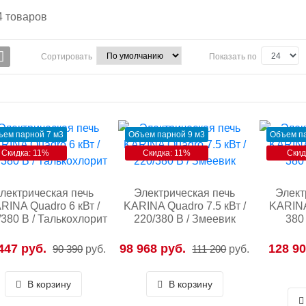
4
товаров
Сортировать
Показать по
ъем парной 7 м3
Объем парной 9 м3
Объем па
Скидка: 11%
Скидка: 11%
Скид
лектрическая печь
Электрическая печь
Элект
RINA Quadro 6 кВт /
KARINA Quadro 7.5 кВт /
KARINA
/380 В / Талькохлорит
220/380 В / Змеевик
380
447 руб.
98 968 руб.
128 90
90 390
руб.
111 200
руб.
В корзину
В корзину