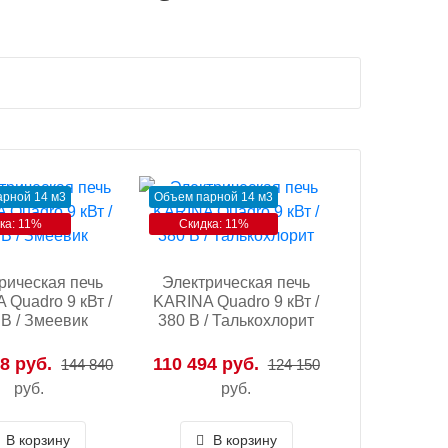
рной 14 м3
Объем парной 14 м3
ка: 11%
Скидка: 11%
рическая печь
Электрическая печь
 Quadro 9 кВт /
KARINA Quadro 9 кВт /
 В / Змеевик
380 В / Талькохлорит
8 руб.
110 494 руб.
144 840
124 150
руб.
руб.
В корзину
В корзину