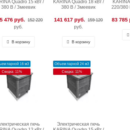
INA Quadro 15 кВт /
KARINA Quadro 18 кВт /
KARINA 
380 В / Змеевик
380 В / Змеевик
220/380 
5 476 руб.
141 617 руб.
83 785 
152 220
159 120
руб.
руб.
В корзину
В корзину
ъем парной 16 м3
Объем парной 24 м3
Скидка: 11%
Скидка: 11%
лектрическая печь
Электрическая печь
INA Quadro 12 кВт /
KARINA Quadro 15 кВт /