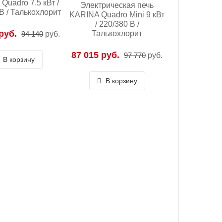
Quadro 7.5 кВт /
Электрическая печь
В / Талькохлорит
KARINA Quadro Mini 9 кВт
/ 220/380 В /
руб.
Талькохлорит
94 140
руб.
87 015 руб.
97 770
руб.
В корзину
В корзину