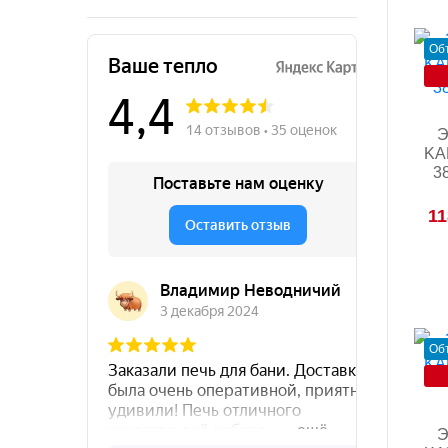
Об
Э
KAR
3
11
Об
Э