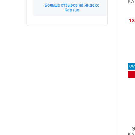
KAR
13
Об
Э
KAR