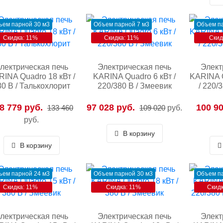
ъем парной 30 м3
Объем парной 7 м3
Объем па
Скидка: 11%
Скидка: 11%
Скид
лектрическая печь
Электрическая печь
Элект
INA Quadro 18 кВт /
KARINA Quadro 6 кВт /
KARINA Q
80 В / Талькохлорит
220/380 В / Змеевик
/ 220/
8 779 руб.
97 028 руб.
100 90
133 460
109 020
руб.
руб.
В корзину
В корзину
ъем парной 24 м3
Объем парной 30 м3
Объем па
Скидка: 11%
Скидка: 11%
Скидк
лектрическая печь
Электрическая печь
Элект