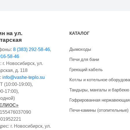
н на ул.
КАТАЛОГ
тарская
Дымоходы
фоны:
8 (383) 292-58-46
,
916-58-46
Печи для бани
 г. Новосибирск, ул.
Греющий кабель
рская, д. 118
:
info@vashe-teplo.su
Котлы и котельное оборудов
 (10:00-19:00),
Тандыры, мангалы и барбекю
0-17:00),
одной)
Гофрированная нержавеющая
ГЕЛИОС»
Печи-камины (отопительные)
1155476037090
401952221
ес: г. Новосибирск, ул.