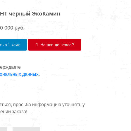
НТ черный ЭкоКамин
0 000
руб.
ь в 1 клик
Нашли дешевле?
верждаете
сональных данных
.
яться, просьба информацию уточнять у
ении заказа!