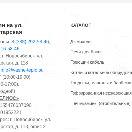
н на ул.
КАТАЛОГ
тарская
Дымоходы
оны:
8 (383) 292-58-46
,
916-58-46
Печи для бани
 г. Новосибирск, ул.
Греющий кабель
рская, д. 118
:
info@vashe-teplo.su
Котлы и котельное оборудов
(10:00-19:00),
Тандыры, мангалы и барбекю
0-17:00),
одной)
Гофрированная нержавеющая
ГЕЛИОС»
Печи-камины (отопительные)
1155476037090
401952221
ес: г. Новосибирск, ул.
рская, д. 118, офис 2